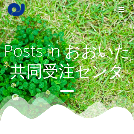
コ
ン
テ
ン
ツ
へ
Posts in
おおいた
ス
キ
ッ
共同受注センタ
プ
ー